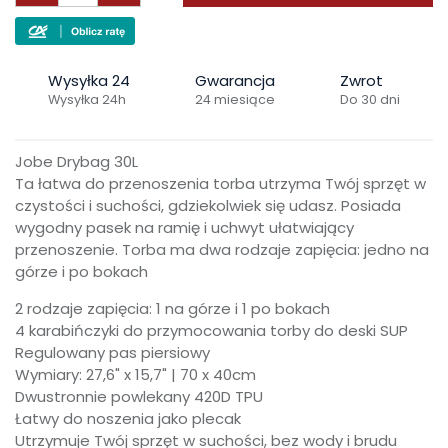
Wysyłka 24
Gwarancja
Zwrot
Wysyłka 24h
24 miesiące
Do 30 dni
Jobe Drybag 30L
Ta łatwa do przenoszenia torba utrzyma Twój sprzęt w
czystości i suchości, gdziekolwiek się udasz. Posiada
wygodny pasek na ramię i uchwyt ułatwiający
przenoszenie. Torba ma dwa rodzaje zapięcia: jedno na
górze i po bokach
2 rodzaje zapięcia: 1 na górze i 1 po bokach
4 karabińczyki do przymocowania torby do deski SUP
Regulowany pas piersiowy
Wymiary: 27,6" x 15,7" | 70 x 40cm
Dwustronnie powlekany 420D TPU
Łatwy do noszenia jako plecak
Utrzymuje Twój sprzęt w suchości, bez wody i brudu