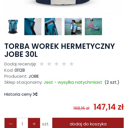
TORBA WOREK HERMETYCZNY
JOBE 30L
Dodaj recenzję:
Kod:
01128
Producent:
JOBE
Sklep stacjonarny:
Jest - wysyłka natychmiast
(
2
szt.)
Historia ceny
147,14 zł
168,16 zł
szt.
dodaj do koszyka