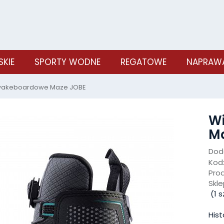
SKIE
SPORTY WODNE
REGATOWE
NAPRAWA
wakeboardowe Maze JOBE
W
M
Doda
Kod
Pro
Skle
(
1
sz
Hist