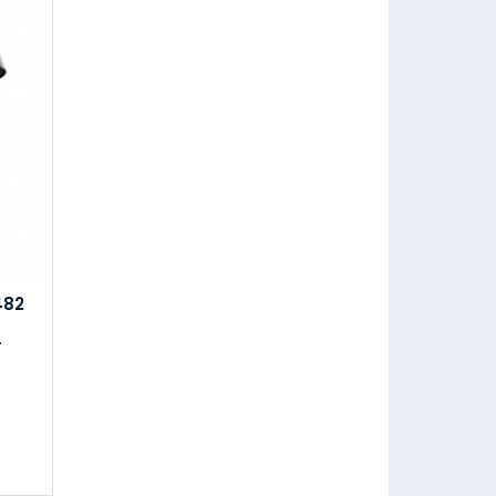
482
.