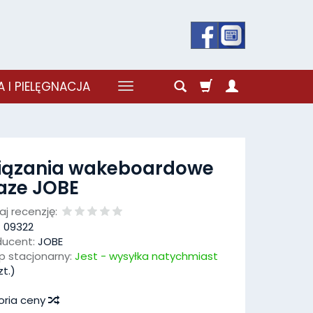
 I PIELĘGNACJA
iązania wakeboardowe
aze JOBE
j recenzję:
:
09322
ducent:
JOBE
p stacjonarny:
Jest - wysyłka natychmiast
t.)
oria ceny