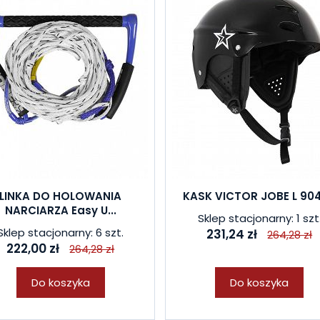
LINKA DO HOLOWANIA
KASK VICTOR JOBE L 90
NARCIARZA Easy U...
Sklep stacjonarny: 1 szt
Sklep stacjonarny: 6 szt.
231,24 zł
264,28 zł
222,00 zł
264,28 zł
Do koszyka
Do koszyka