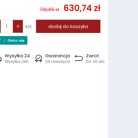
630,74 zł
720,85 zł
szt.
dodaj do koszyka
Wysyłka 24
Gwarancja
Zwrot
Wysyłka 24h
24 miesiące
Do 30 dni