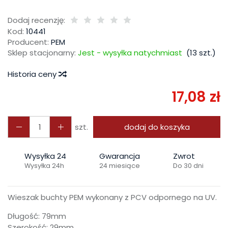
Dodaj recenzję:
Kod:
10441
Producent:
PEM
Sklep stacjonarny:
Jest - wysyłka natychmiast
(
13
szt.)
Historia ceny
17,08 zł
szt.
dodaj do koszyka
Wysyłka 24
Gwarancja
Zwrot
Wysyłka 24h
24 miesiące
Do 30 dni
Wieszak buchty PEM wykonany z PCV odpornego na UV.
Długość: 79mm
Szerokość: 29mm