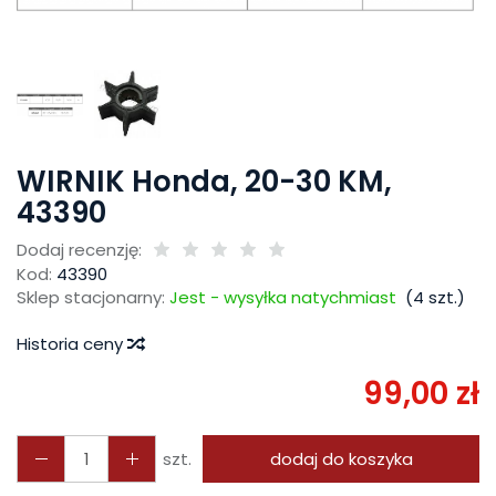
WIRNIK Honda, 20-30 KM,
43390
Dodaj recenzję:
Kod:
43390
Sklep stacjonarny:
Jest - wysyłka natychmiast
(
4
szt.)
Historia ceny
99,00 zł
szt.
dodaj do koszyka