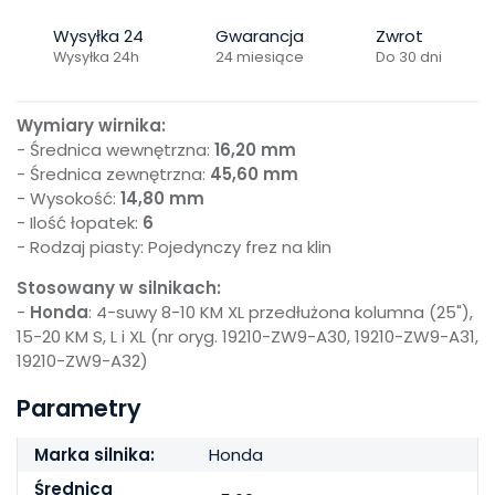
Wysyłka 24
Gwarancja
Zwrot
Wysyłka 24h
24 miesiące
Do 30 dni
Wymiary wirnika:
- Średnica wewnętrzna:
16,20 mm
- Średnica zewnętrzna:
45,60 mm
- Wysokość:
14,80 mm
- Ilość łopatek:
6
- Rodzaj piasty: Pojedynczy frez na klin
Stosowany w silnikach:
-
Honda
: 4-suwy 8-10 KM XL przedłużona kolumna (25"),
15-20 KM S, L i XL (nr oryg. 19210-ZW9-A30, 19210-ZW9-A31,
19210-ZW9-A32)
Parametry
Marka silnika:
Honda
Średnica