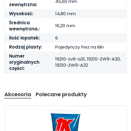
45,60 mm
zewnętrzna:
Wysokość:
14,80 mm
Średnica
16,20 mm
wewnętrzna.:
Ilość łopatek:
6
Rodzaj piasty:
Pojedynczy frez na klin
Numer
19210-zv9-a31, 19210-ZW9-A30,
oryginalnych
19210-ZW9-A32
części:
Akcesoria
Polecane produkty