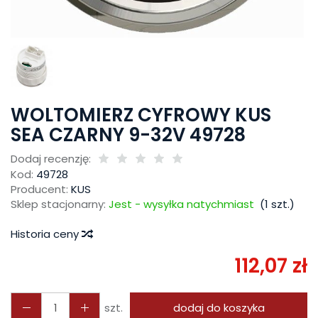
WOLTOMIERZ CYFROWY KUS
SEA CZARNY 9-32V 49728
Dodaj recenzję:
Kod:
49728
Producent:
KUS
Sklep stacjonarny:
Jest - wysyłka natychmiast
(
1
szt.)
Historia ceny
112,07 zł
szt.
dodaj do koszyka