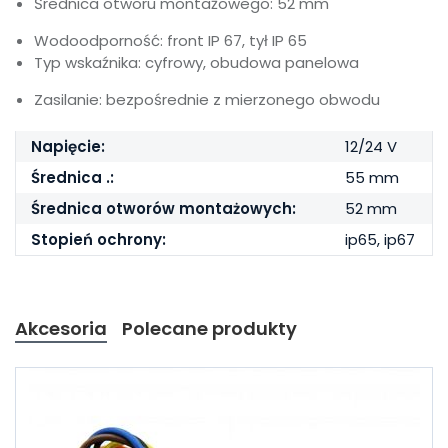
Średnica otworu montażowego: 52 mm
Wodoodporność: front IP 67, tył IP 65
Typ wskaźnika: cyfrowy, obudowa panelowa
Zasilanie: bezpośrednie z mierzonego obwodu
Napięcie:
12/24 V
Średnica .:
55 mm
Średnica otworów montażowych:
52 mm
Stopień ochrony:
ip65, ip67
Akcesoria
Polecane produkty