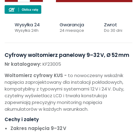
Wysyłka 24
Gwarancja
Zwrot
Wysyłka 24h
24 miesiące
Do 30 dni
Cyfrowy woltomierz panelowy 9–32 V, Ø 52 mm
Nr katalogowy:
KF23005
Woltomierz cyfrowy KUS -
to nowoczesny wskaźnik
napięcia zaprojektowany dla instalacji pokładowych,
kompatybilny z typowymi systemami 12 V i 24 V. Duży,
czytelny wyświetlacz LCD i trwała konstrukcja
zapewniają precyzyjny monitoring napięcia
akumulatorów w każdych warunkach.
Cechy i zalety
Zakres napięcia 9–32 V