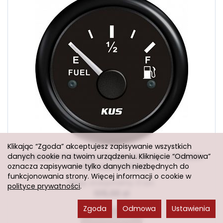
Klikając “Zgoda” akceptujesz zapisywanie wszystkich
danych cookie na twoim urządzeniu. Kliknięcie “Odmowa”
WSKAŹNIK POZIOMU PALIWA KUS SEA Q CZARNY
oznacza zapisywanie tylko danych niezbędnych do
0-190 Ohm KY10200
funkcjonowania strony. Więcej informacji o cookie w
Sklep stacjonarny: 0 szt.
polityce prywatności
.
105,00 zł
Zgoda
Odmowa
Ustawienia
Do koszyka