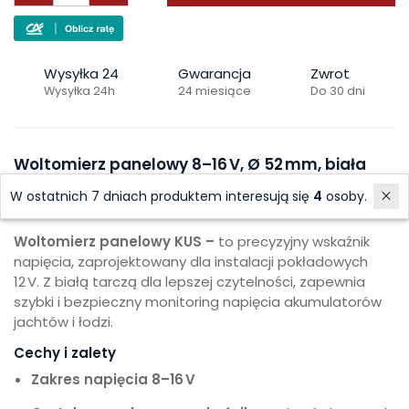
Wysyłka 24
Gwarancja
Zwrot
Wysyłka 24h
24 miesiące
Do 30 dni
Woltomierz panelowy 8–16 V, Ø 52 mm, biała
tarcza
W ostatnich 7 dniach produktem interesują się
4
osoby.
Nr katalogowy:
KY13304
Woltomierz panelowy KUS –
to precyzyjny wskaźnik
napięcia, zaprojektowany dla instalacji pokładowych
12 V. Z białą tarczą dla lepszej czytelności, zapewnia
szybki i bezpieczny monitoring napięcia akumulatorów
jachtów i łodzi.
Cechy i zalety
Zakres napięcia 8–16 V