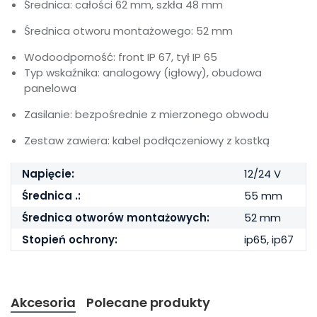
Średnica: całości 62 mm, szkła 48 mm
Średnica otworu montażowego: 52 mm
Wodoodporność: front IP 67, tył IP 65
Typ wskaźnika: analogowy (igłowy), obudowa
panelowa
Zasilanie: bezpośrednie z mierzonego obwodu
Zestaw zawiera: kabel podłączeniowy z kostką
Napięcie:
12/24 V
Średnica .:
55 mm
Średnica otworów montażowych:
52 mm
Stopień ochrony:
ip65, ip67
Akcesoria
Polecane produkty