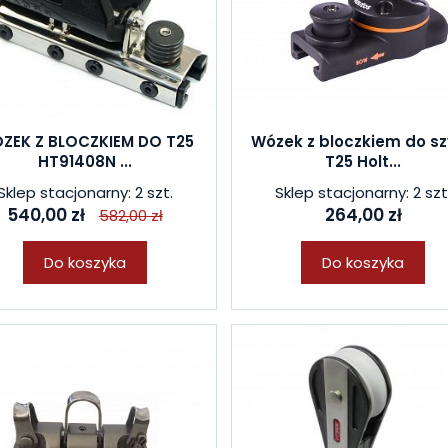
ZEK Z BLOCZKIEM DO T25
Wózek z bloczkiem do s
HT91408N ...
T25 Holt...
Sklep stacjonarny: 2 szt.
Sklep stacjonarny: 2 szt
540,00 zł
264,00 zł
582,00 zł
Do koszyka
Do koszyka