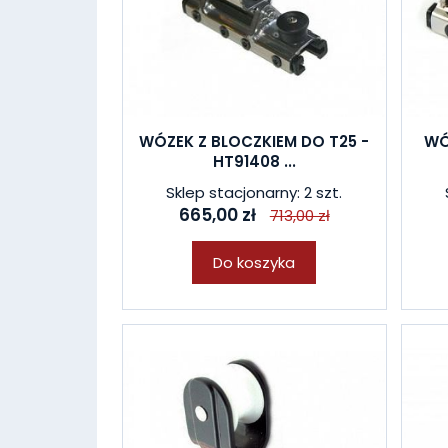
WÓZEK Z BLOCZKIEM DO T25 -
WÓ
HT91408 ...
Sklep stacjonarny: 2 szt.
665,00 zł
713,00 zł
Do koszyka