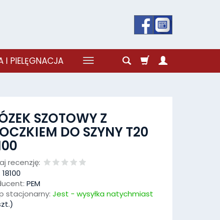
 I PIELĘGNACJA
ÓZEK SZOTOWY Z
OCZKIEM DO SZYNY T20
100
j recenzję:
:
18100
ducent:
PEM
p stacjonarny:
Jest - wysyłka natychmiast
zt.)