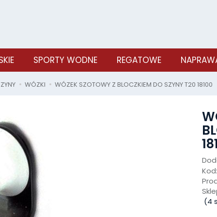
SKIE
SPORTY WODNE
REGATOWE
NAPRAWA
SZYNY
WÓZKI
WÓZEK SZOTOWY Z BLOCZKIEM DO SZYNY T20 18100
W
BL
18
Doda
Kod
Pro
Skle
(
4
s