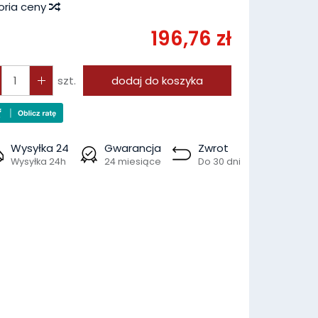
oria ceny
196,76 zł
szt.
dodaj do koszyka
Wysyłka 24
Gwarancja
Zwrot
Wysyłka 24h
24 miesiące
Do 30 dni