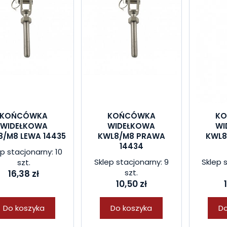
KOŃCÓWKA
KOŃCÓWKA
K
WIDEŁKOWA
WIDEŁKOWA
WI
8/M8 LEWA 14435
KWL8/M8 PRAWA
KWL8
14434
p stacjonarny: 10
Sklep stacjonarny: 9
Sklep 
szt.
szt.
16,38 zł
10,50 zł
Do koszyka
Do koszyka
Do