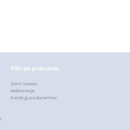
Pliki do pobrania
Zwrot towaru
Reklamacje
Katalogi producentów
o