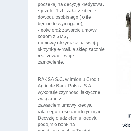
poczekaj na decyzję kredytową,
• przelej 1 zł i załącz zdjęcie
dowodu osobistego ( o ile
będzie to wymagane),
• potwierdź zawarcie umowy
kodem z SMS,
• umowę otrzymasz na swoją
skrzynkę e-mail, a sklep zacznie
realizować Twoje
zamówienie.
RAKSA S.C. w imieniu Credit
Agricole Bank Polska S.A.
wykonuje czynności faktyczne
związane z
zawarciem umowy kredytu
ratalnego z osobami fizycznymi.
K
Decyzję o udzieleniu kredytu
podejmie bank na
Skle
podstawie analizy Twojej