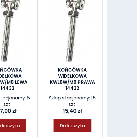
OŃCÓWKA
KOŃCÓWKA
DEŁKOWA
WIDEŁKOWA
W/M8 LEWA
KWL8W/M8 PRAWA
14433
14432
stacjonarny: 5
Sklep stacjonarny: 15
szt.
szt.
17,00 zł
15,40 zł
 koszyka
Do koszyka