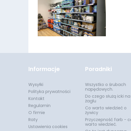
Informacje
Poradniki
Wysyłki
Wszystko o śrubach
napędowych.
Polityka prywatności
Do czego służą icki na
Kontakt
żaglu
Regulamin
Co warto wiedzieć o
O firmie
żywicy
Raty
Przyczepność farb - c
warto wiedzieć.
Ustawienia cookies