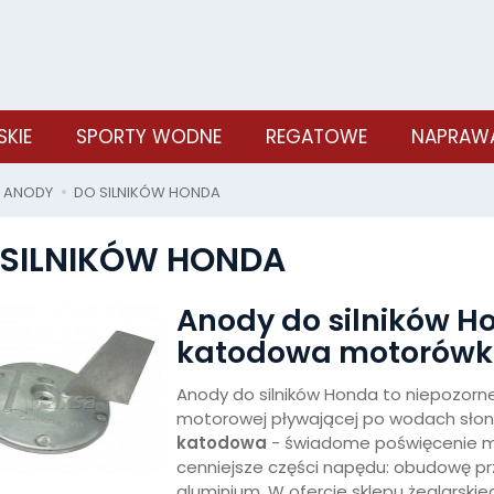
SKIE
SPORTY WODNE
REGATOWE
NAPRAWA
ANODY
DO SILNIKÓW HONDA
 SILNIKÓW HONDA
Anody do silników H
katodowa motorówk
Anody do silników Honda to niepozorn
motorowej pływającej po wodach słony
katodowa
- świadome poświęcenie me
cenniejsze części napędu: obudowę prz
aluminium. W ofercie sklepu żeglarski