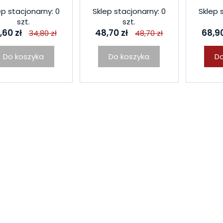
ep stacjonarny: 0
Sklep stacjonarny: 0
Sklep 
szt.
szt.
,60 zł
48,70 zł
68,90
34,80 zł
48,70 zł
Do koszyka
Do koszyka
Do