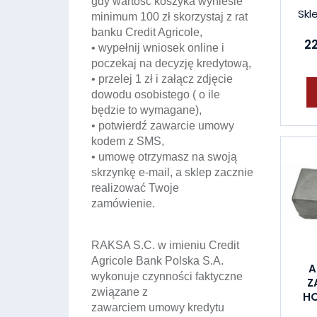
gdy wartość koszyka wyniesie
Skl
minimum 100 zł skorzystaj z rat
banku Credit Agricole,
22
• wypełnij wniosek online i
poczekaj na decyzję kredytową,
• przelej 1 zł i załącz zdjęcie
dowodu osobistego ( o ile
będzie to wymagane),
• potwierdź zawarcie umowy
kodem z SMS,
• umowę otrzymasz na swoją
skrzynkę e-mail, a sklep zacznie
realizować Twoje
zamówienie.
RAKSA S.C. w imieniu Credit
Agricole Bank Polska S.A.
A
wykonuje czynności faktyczne
Z
związane z
HO
zawarciem umowy kredytu