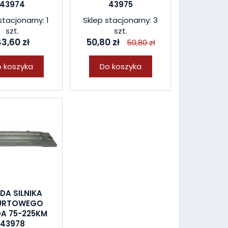
43974
43975
stacjonarny: 1
Sklep stacjonarny: 3
szt.
szt.
3,60 zł
50,80 zł
50,80 zł
 koszyka
Do koszyka
DA SILNIKA
URTOWEGO
A 75-225KM
43978