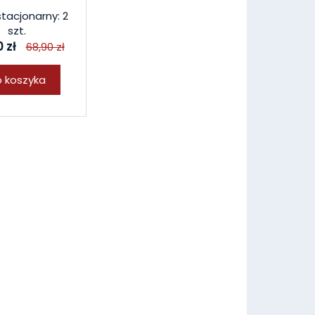
stacjonarny: 2
szt.
 zł
68,90 zł
 koszyka