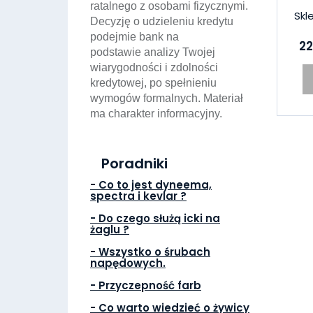
ratalnego z osobami fizycznymi.
Skl
Decyzję o udzieleniu kredytu
podejmie bank na
22
podstawie analizy Twojej
wiarygodności i zdolności
kredytowej, po spełnieniu
wymogów formalnych. Materiał
ma charakter informacyjny.
Poradniki
- Co to jest dyneema,
spectra i kevlar ?
- Do czego służą icki na
żaglu ?
- Wszystko o śrubach
napędowych.
- Przyczepność farb
- Co warto wiedzieć o żywicy