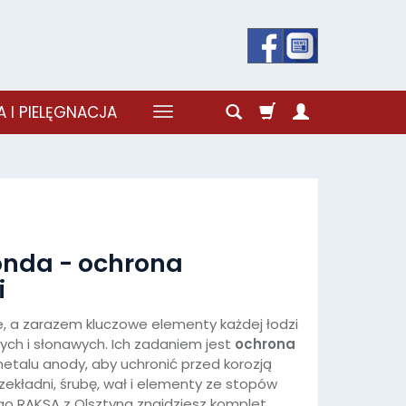
 I PIELĘGNACJA
onda - ochrona
i
e, a zarazem kluczowe elementy każdej łodzi
ch i słonawych. Ich zadaniem jest
ochrona
talu anody, aby uchronić przed korozją
ekładni, śrubę, wał i elementy ze stopów
ego RAKSA z Olsztyna znajdziesz komplet