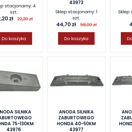
43973
ep stacjonarny: 4
Sklep stacjonarny: 1
Sklep 
szt.
szt.
,20 zł
22,20 zł
44,70 zł
4
58,00 zł
Do koszyka
Do koszyka
Do
NODA SILNIKA
ANODA SILNIKA
ANO
ABURTOWEGO
ZABURTOWEGO
ZAB
NDA 75-130KM
HONDA 40-50KM
HOND
43976
43977