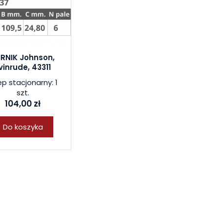
RNIK Johnson,
vinrude, 43311
ep stacjonarny: 1
szt.
104,00 zł
Do koszyka