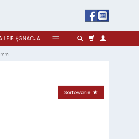
 I PIELĘGNACJA
0 mm
Sortowanie