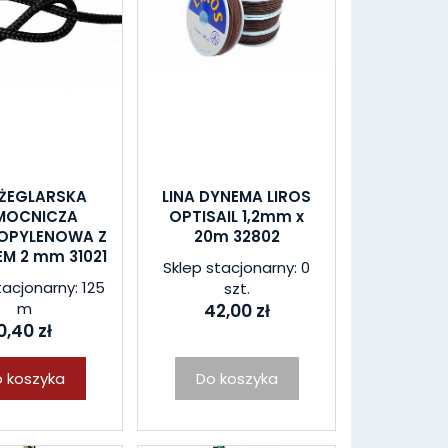
 ŻEGLARSKA
LINA DYNEMA LIROS
MOCNICZA
OPTISAIL 1,2mm x
OPYLENOWA Z
20m 32802
EM 2 mm 31021
Sklep stacjonarny: 0
tacjonarny: 125
szt.
m
42,00 zł
0,40 zł
 koszyka
Do koszyka