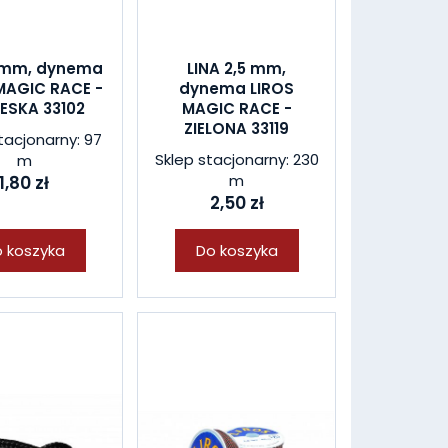
2 mm, dynema
LINA 2,5 mm,
MAGIC RACE -
dynema LIROS
IESKA 33102
MAGIC RACE -
ZIELONA 33119
tacjonarny: 97
Sklep stacjonarny: 230
m
m
1,80 zł
2,50 zł
 koszyka
Do koszyka