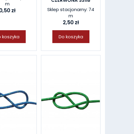
CZERWONA 33118
m
Sklep stacjonarny: 74
0,50 zł
m
2,50 zł
 koszyka
Do koszyka