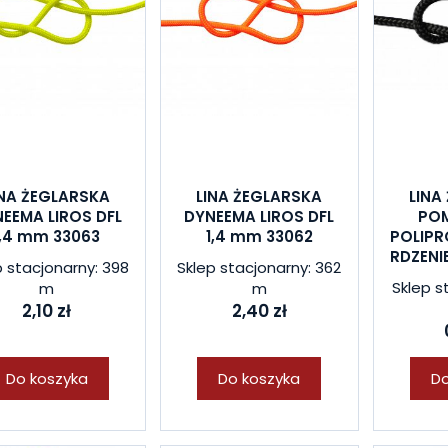
INA ŻEGLARSKA
LINA ŻEGLARSKA
LINA
EEMA LIROS DFL
DYNEEMA LIROS DFL
PO
1,4 mm 33063
1,4 mm 33062
POLIPR
RDZENI
p stacjonarny: 398
Sklep stacjonarny: 362
Sklep s
m
m
2,10 zł
2,40 zł
Do koszyka
Do koszyka
Do