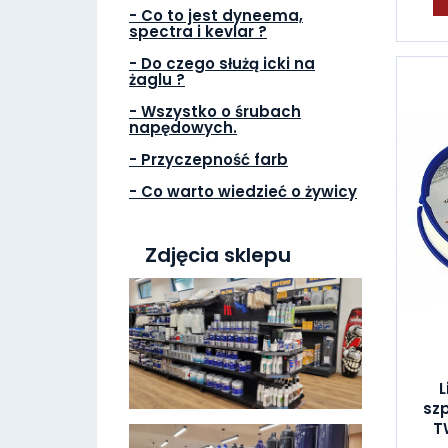
- Co to jest dyneema,
spectra i kevlar ?
- Do czego służą icki na
żaglu ?
- Wszystko o śrubach
napędowych.
- Przyczepność farb
- Co warto wiedzieć o żywicy
Zdjęcia sklepu
sz
T