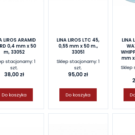
A LIROS ARAMID
LINA LIROS LTC 45,
LINA 
RD 0,4 mm x 50
0,55 mm x 50 m.,
WA
m, 33052
33051
WHIPP
mm x 
ep stacjonarny: 1
Sklep stacjonarny: 1
Sklep 
szt.
szt.
38,00 zł
95,00 zł
2
Do koszyka
Do koszyka
Do