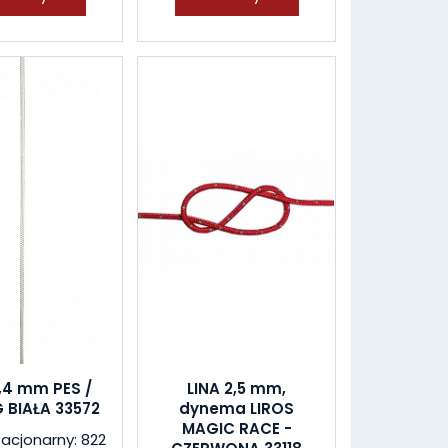
1,4 mm PES /
LINA 2,5 mm,
 BIAŁA 33572
dynema LIROS
MAGIC RACE -
tacjonarny: 822