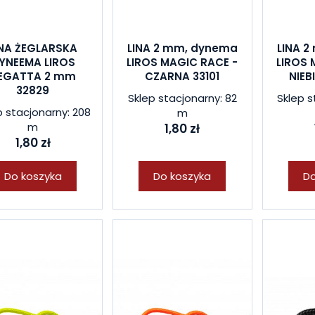
INA ŻEGLARSKA
LINA 2 mm, dynema
LINA 
YNEEMA LIROS
LIROS MAGIC RACE -
LIROS 
EGATTA 2 mm
CZARNA 33101
NIEB
32829
Sklep stacjonarny: 82
Sklep s
p stacjonarny: 208
m
m
1,80 zł
1,80 zł
Do koszyka
Do koszyka
Do