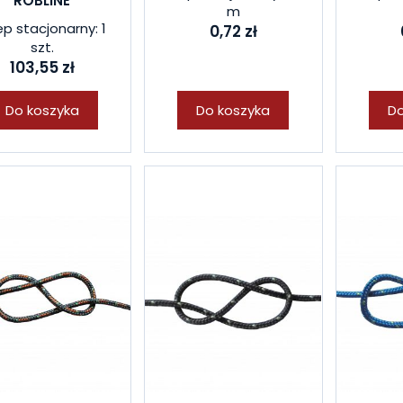
ROBLINE
m
ep stacjonarny: 1
0,72 zł
szt.
103,55 zł
Do koszyka
Do koszyka
Do