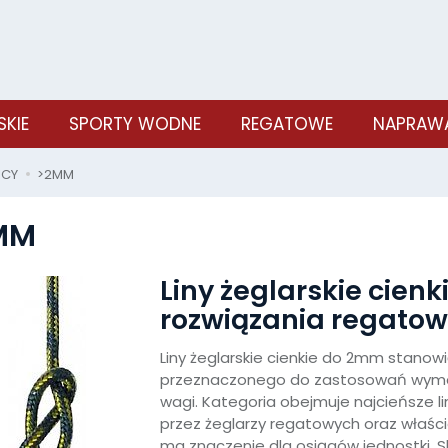
SKIE
SPORTY WODNE
REGATOWE
NAPRAWA
ICY
>2MM
MM
Liny żeglarskie cien
rozwiązania regato
Liny żeglarskie cienkie do 2mm stanowi
przeznaczonego do zastosowań wymag
wagi. Kategoria obejmuje najcieńsze l
przez żeglarzy regatowych oraz właści
ma znaczenie dla osiągów jednostki. 