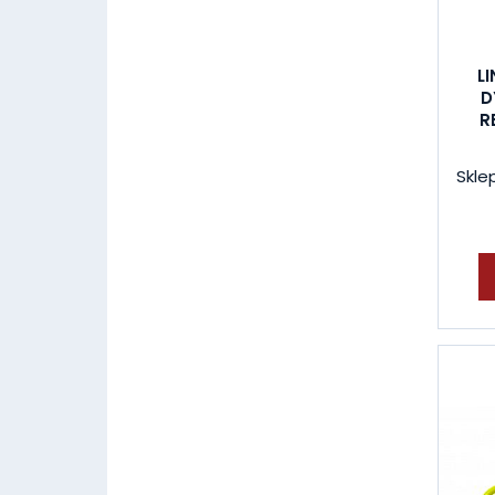
L
D
R
Skle