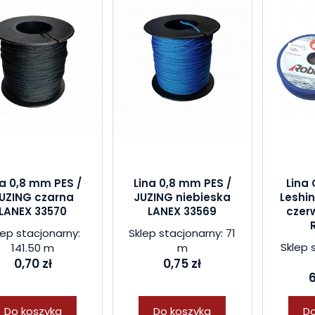
na 0,8 mm PES /
Lina 0,8 mm PES /
Lina 
UZING czarna
JUZING niebieska
Leshi
LANEX 33570
LANEX 33569
czer
lep stacjonarny:
Sklep stacjonarny: 71
Sklep 
141.50 m
m
0,70 zł
0,75 zł
6
Do koszyka
Do koszyka
Do