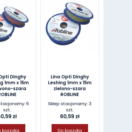
Opti Dinghy
Lina Opti Dinghy
ng 1mm x 15m
Leshing 1mm x 15m
wono-szara
zielono-szara
ROBLINE
ROBLINE
stacjonarny: 6
Sklep stacjonarny: 3
szt.
szt.
0,59 zł
60,59 zł
 koszyka
Do koszyka