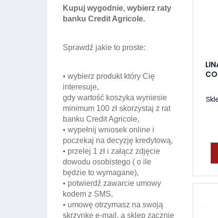
Kupuj wygodnie, wybierz raty
banku Credit Agricole.
Sprawdź jakie to proste:
LIN
CO
• wybierz produkt który Cię
interesuje,
gdy wartość koszyka wyniesie
Skl
minimum 100 zł skorzystaj z rat
banku Credit Agricole,
• wypełnij wniosek online i
poczekaj na decyzję kredytową,
• przelej 1 zł i załącz zdjęcie
dowodu osobistego ( o ile
będzie to wymagane),
• potwierdź zawarcie umowy
kodem z SMS,
• umowę otrzymasz na swoją
skrzynkę e-mail, a sklep zacznie