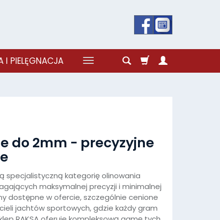
 I PIELĘGNACJA
kie do 2mm - precyzyjne
we
ą specjalistyczną kategorię olinowania
ających maksymalnej precyzji i minimalnej
iny dostępne w ofercie, szczególnie cenione
cieli jachtów sportowych, gdzie każdy gram
Sklep RAKSA oferuje kompleksową gamę tych