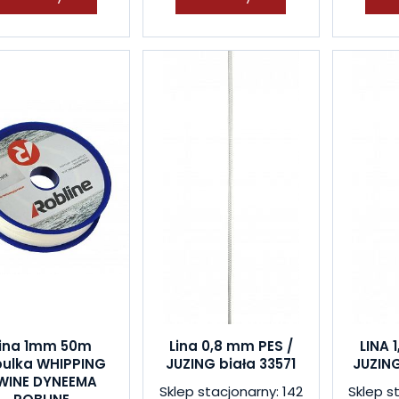
Lina 1mm 50m
Lina 0,8 mm PES /
LINA 
pulka WHIPPING
JUZING biała 33571
JUZING
WINE DYNEEMA
Sklep stacjonarny: 142
Sklep s