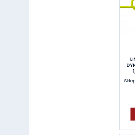
L
DYN
Skle