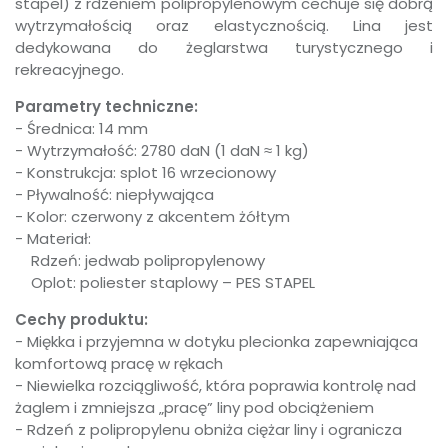
stapel) z rdzeniem polipropylenowym cechuje się dobrą
wytrzymałością oraz elastycznością. Lina jest
dedykowana do żeglarstwa turystycznego i
rekreacyjnego.
Parametry techniczne:
- Średnica: 14 mm
- Wytrzymałość: 2780 daN (1 daN ≈ 1 kg)
- Konstrukcja: splot 16 wrzecionowy
- Pływalność: niepływająca
- Kolor: czerwony z akcentem żółtym
- Materiał:
Rdzeń: jedwab polipropylenowy
Oplot: poliester staplowy – PES STAPEL
Cechy produktu:
- Miękka i przyjemna w dotyku plecionka zapewniająca
komfortową pracę w rękach
- Niewielka rozciągliwość, która poprawia kontrolę nad
żaglem i zmniejsza „pracę” liny pod obciążeniem
- Rdzeń z polipropylenu obniża ciężar liny i ogranicza