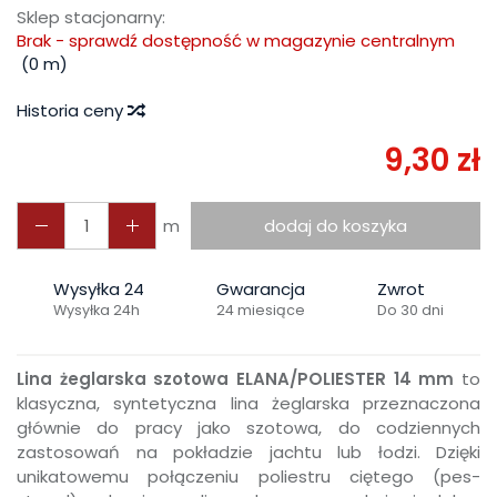
Sklep stacjonarny:
Brak - sprawdź dostępność w magazynie centralnym
(
0
m)
Historia ceny
9,30 zł
m
dodaj do koszyka
Wysyłka 24
Gwarancja
Zwrot
Wysyłka 24h
24 miesiące
Do 30 dni
Lina żeglarska szotowa ELANA/POLIESTER 14 mm
to
klasyczna, syntetyczna lina żeglarska przeznaczona
głównie do pracy jako szotowa, do codziennych
zastosowań na pokładzie jachtu lub łodzi. Dzięki
unikatowemu połączeniu poliestru ciętego (pes-