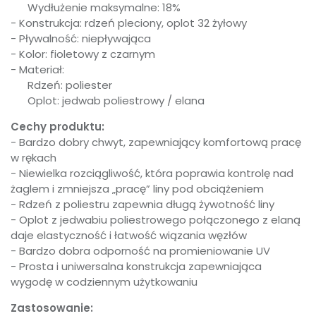
Wydłużenie maksymalne: 18%
- Konstrukcja: rdzeń pleciony, oplot 32 żyłowy
- Pływalność: niepływająca
- Kolor: fioletowy z czarnym
- Materiał:
Rdzeń: poliester
Oplot: jedwab poliestrowy / elana
Cechy produktu:
- Bardzo dobry chwyt, zapewniający komfortową pracę
w rękach
- Niewielka rozciągliwość, która poprawia kontrolę nad
żaglem i zmniejsza „pracę” liny pod obciążeniem
- Rdzeń z poliestru zapewnia długą żywotność liny
nich 7 dniach produktem interesuje się
8
osób.
- Oplot z jedwabiu poliestrowego połączonego z elaną
daje elastyczność i łatwość wiązania węzłów
- Bardzo dobra odporność na promieniowanie UV
- Prosta i uniwersalna konstrukcja zapewniająca
wygodę w codziennym użytkowaniu
Zastosowanie: