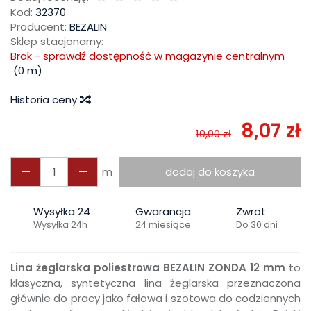
Kod:
32370
Producent:
BEZALIN
Sklep stacjonarny:
Brak - sprawdź dostępność w magazynie centralnym
(
0
m)
Historia ceny
8,07 zł
10,00 zł
m
dodaj do koszyka
Wysyłka 24
Gwarancja
Zwrot
Wysyłka 24h
24 miesiące
Do 30 dni
Lina żeglarska poliestrowa BEZALIN ZONDA 12 mm
to
klasyczna, syntetyczna lina żeglarska przeznaczona
głównie do pracy jako fałowa i szotowa do codziennych