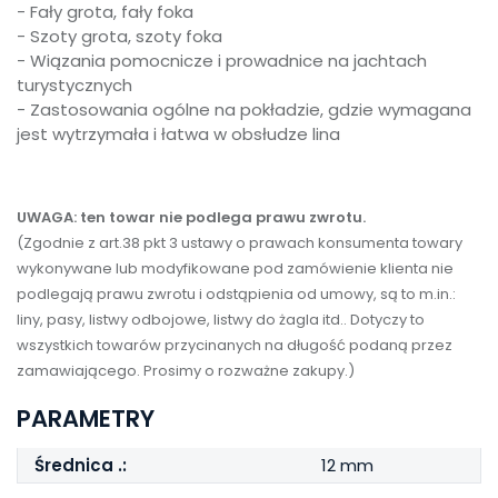
- Fały grota, fały foka
- Szoty grota, szoty foka
- Wiązania pomocnicze i prowadnice na jachtach
turystycznych
- Zastosowania ogólne na pokładzie, gdzie wymagana
jest wytrzymała i łatwa w obsłudze lina
UWAGA: ten towar nie podlega prawu zwrotu.
(Zgodnie z art.38 pkt 3 ustawy o prawach konsumenta towary
wykonywane lub modyfikowane pod zamówienie klienta nie
podlegają prawu zwrotu i odstąpienia od umowy, są to m.in.:
liny, pasy, listwy odbojowe, listwy do żagla itd.. Dotyczy to
wszystkich towarów przycinanych na długość podaną przez
zamawiającego. Prosimy o rozważne zakupy.)
PARAMETRY
Średnica .:
12 mm