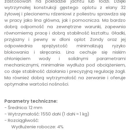
zastosowań na pokładzie jachtu lub łodzi. Dzięki
wytrzymałej konstrukcji gęstego oplotu z elany 32
żyłowej i plecionemu rdzeniowi z poliestru sprawdza się
w pracy jako lina główna, jak i pomocnicza. Ma bardzo
dobrą odporność na zewnętrzne warunki, zapewnia
równomierną pracę i dobrą stabilność kształtu. Gładki,
przyjazny i pewny w dłoni oplot Zondy oraz jej
odpowiednia sprężystość minimalizują ryzyko
blokowania i skręcania. Lina cechuje się niskim
chłonięciem wody i solidnymi parametrami
mechanicznymi, minimalnie wydłuża pod obciążeniem,
co daje stabilność działania i precyzyjną regulację żagli.
Ma również dobrą wytrzymałość na zerwanie i oferuje
optymalne wartości nośności.
Parametry techniczne:
- Średnica: 12 mm
- Wytrzymałość: 1550 daN (1 daN ≈ 1 kg)
- Rozciągliwość:
Wydłużenie robocze: 4%