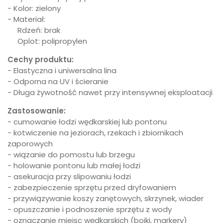
- Kolor: zielony
- Materiał:
Rdzeń: brak
Oplot: polipropylen
Cechy produktu:
- Elastyczna i uniwersalna lina
- Odporna na UV i ścieranie
- Długa żywotność nawet przy intensywnej eksploatacji
Zastosowanie:
- cumowanie łodzi wędkarskiej lub pontonu
- kotwiczenie na jeziorach, rzekach i zbiornikach
zaporowych
- wiązanie do pomostu lub brzegu
- holowanie pontonu lub małej łodzi
- asekuracja przy slipowaniu łodzi
- zabezpieczenie sprzętu przed dryfowaniem
- przywiązywanie koszy zanętowych, skrzynek, wiader
- opuszczanie i podnoszenie sprzętu z wody
- oznaczanie miejsc wędkarskich (bojki, markery)