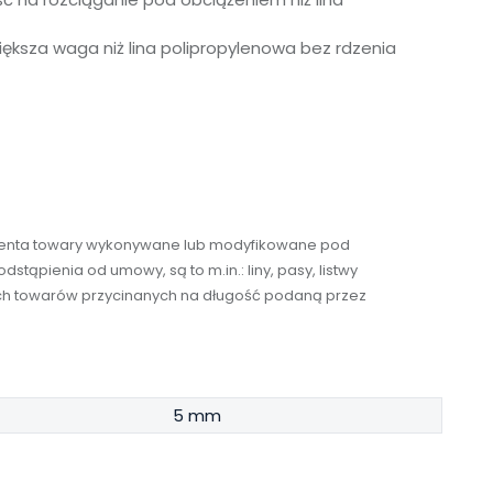
iększa waga niż lina polipropylenowa bez rdzenia
umenta towary wykonywane lub modyfikowane pod
stąpienia od umowy, są to m.in.: liny, pasy, listwy
tkich towarów przycinanych na długość podaną przez
5 mm