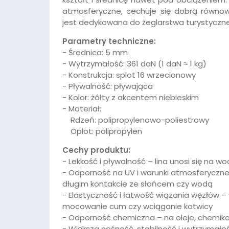
atmosferyczne, cechuje się dobrą równow
jest dedykowana do żeglarstwa turystyczne
Parametry techniczne:
- Średnica: 5 mm
- Wytrzymałość: 361 daN (1 daN ≈ 1 kg)
- Konstrukcja: splot 16 wrzecionowy
- Pływalność: pływająca
- Kolor: żółty z akcentem niebieskim
- Materiał:
Rdzeń: polipropylenowo-poliestrowy
Oplot: polipropylen
Cechy produktu:
- Lekkość i pływalność – lina unosi się na w
- Odporność na UV i warunki atmosferyczn
długim kontakcie ze słońcem czy wodą
- Elastyczność i łatwość wiązania węzłów – 
mocowanie cum czy wciąganie kotwicy
- Odporność chemiczna – na oleje, chemikal
- Większa nośność, stabilność i wytrzymało