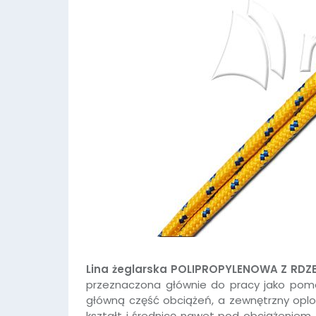
Lina żeglarska POLIPROPYLENOWA Z RDZ
przeznaczona głównie do pracy jako pomo
główną część obciążeń, a zewnętrzny oplot 
kształt i średnicę nawet pod obciążeniem.