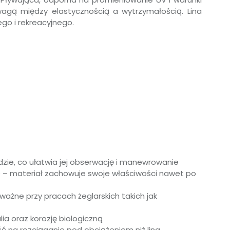
agą między elastycznością a wytrzymałością. Lina
go i rekreacyjnego.
odzie, co ułatwia jej obserwację i manewrowanie
e – materiał zachowuje swoje właściwości nawet po
ważne przy pracach żeglarskich takich jak
ia oraz korozję biologiczną
ść na rozciąganie pod obciążeniem niż lina