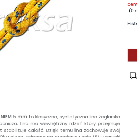
cen
(
0
Hist
ENIEM 5 mm
to klasyczna, syntetyczna lina żeglarska
cnicza. Lina ma wewnętrzny rdzeń który przejmuje
stabilizuje całość. Dzięki temu lina zachowuje swój
 Pływająca, odporna na promieniowanie UV i warunki