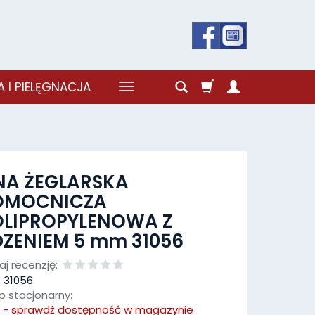
 I PIELĘGNACJA
NA ŻEGLARSKA
OMOCNICZA
OLIPROPYLENOWA Z
ZENIEM 5 mm 31056
j recenzję:
:
31056
p stacjonarny:
k - sprawdź dostępność w magazynie