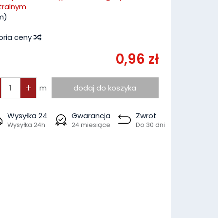
tralnym
m)
oria ceny
0,96 zł
m
dodaj do koszyka
Wysyłka 24
Gwarancja
Zwrot
Wysyłka 24h
24 miesiące
Do 30 dni