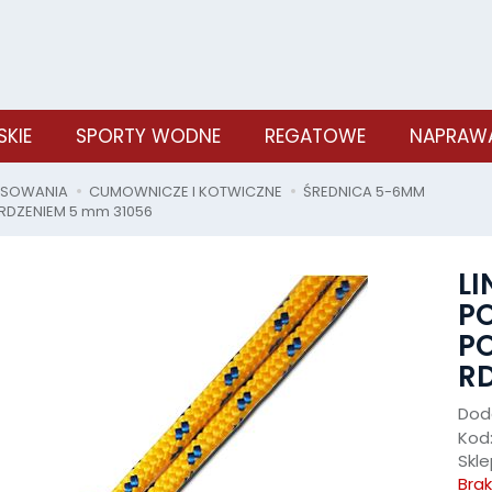
SKIE
SPORTY WODNE
REGATOWE
NAPRAWA
OSOWANIA
CUMOWNICZE I KOTWICZNE
ŚREDNICA 5-6MM
RDZENIEM 5 mm 31056
LI
P
P
RD
Doda
Kod
Skle
Bra