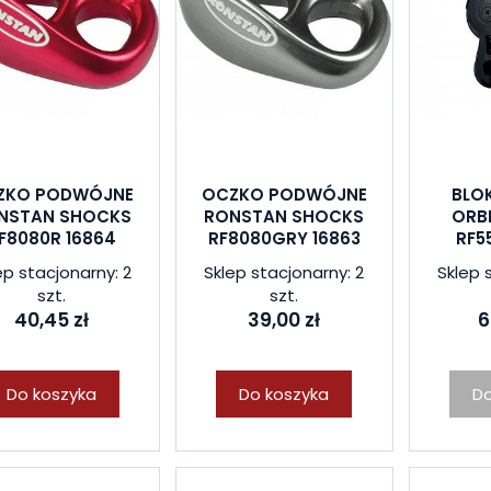
ZKO PODWÓJNE
OCZKO PODWÓJNE
BLO
NSTAN SHOCKS
RONSTAN SHOCKS
ORBI
F8080R 16864
RF8080GRY 16863
RF5
ep stacjonarny: 2
Sklep stacjonarny: 2
Sklep 
szt.
szt.
40,45 zł
39,00 zł
6
Do koszyka
Do koszyka
Do