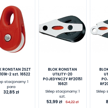
K RONSTAN 2SZT
BLOK RONSTAN
BLO
101R-2 szt. 16522
UTILITY-20
UT
POJEDYNCZY RF20151
PO
ep stacjonarny: 1
16621
RF20
para
Sklep stacjonarny: 1
Sklep 
32,85 zł
szt.
53,99 zł
8
64,22 zł