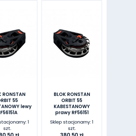
K RONSTAN
BLOK RONSTAN
RBIT 55
ORBIT 55
TANOWY lewy
KABESTANOWY
F56151A
prawy RF56151
stacjonarny: 1
Sklep stacjonarny: 1
szt.
szt.
80,50 zł
380,50 zł