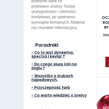
podejmie bank na
podstawie analizy Twojej
wiarygodności i zdolności
kredytowej, po spełnieniu
OC
RO
wymogów formalnych. Materiał
RF
ma charakter informacyjny.
Skl
Poradniki
- Co to jest dyneema,
spectra i kevlar ?
- Do czego służą icki na
żaglu ?
- Wszystko o śrubach
napędowych.
- Przyczepność farb
- Co warto wiedzieć o żywicy