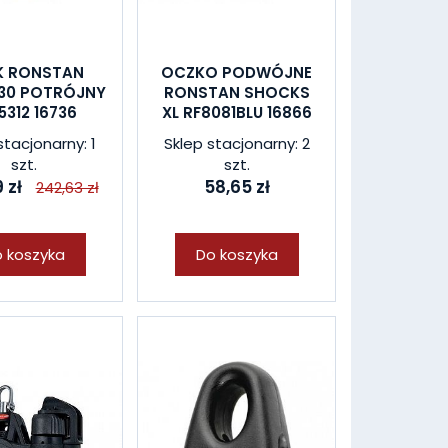
K RONSTAN
OCZKO PODWÓJNE
30 POTRÓJNY
RONSTAN SHOCKS
5312 16736
XL RF8081BLU 16866
stacjonarny: 1
Sklep stacjonarny: 2
szt.
szt.
 zł
58,65 zł
242,63 zł
 koszyka
Do koszyka