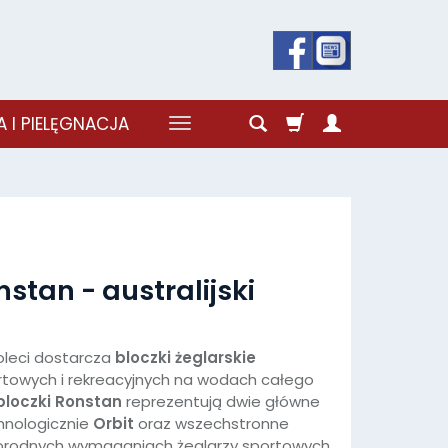
 I PIELĘGNACJA
nstan - australijski
ioleci dostarcza
bloczki żeglarskie
rtowych i rekreacyjnych na wodach całego
bloczki Ronstan
reprezentują dwie główne
hnologicznie
Orbit
oraz wszechstronne
norodnych wymaganiach żeglarzy sportowych