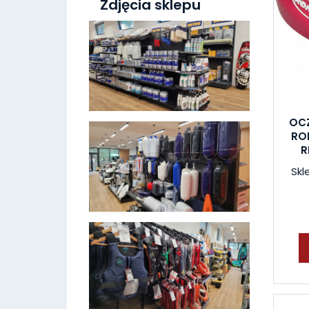
Zdjęcia sklepu
OC
RO
R
Skl