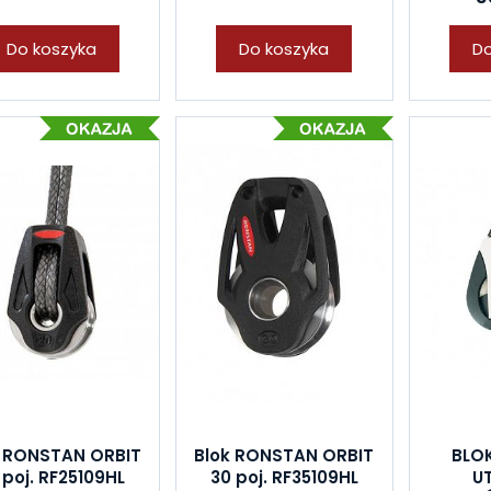
Do koszyka
Do koszyka
Do
k RONSTAN ORBIT
Blok RONSTAN ORBIT
BLO
 poj. RF25109HL
30 poj. RF35109HL
UT