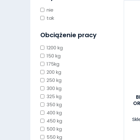
nie
tak
Obciążenie pracy
1200 kg
150 kg
175kg
200 kg
250 kg
300 kg
325 kg
B
OR
350 kg
400 kg
Skl
450 kg
500 kg
550 kg