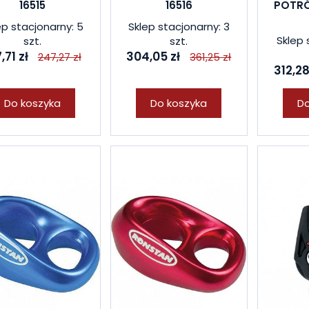
16515
16516
POTRÓ
ep stacjonarny: 5
Sklep stacjonarny: 3
Sklep 
szt.
szt.
,71 zł
304,05 zł
247,27 zł
361,25 zł
312,28
Do koszyka
Do koszyka
Do