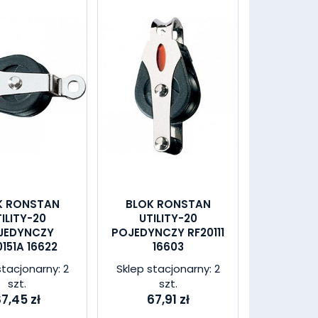
K RONSTAN
BLOK RONSTAN
ILITY-20
UTILITY-20
JEDYNCZY
POJEDYNCZY RF20111
151A 16622
16603
stacjonarny: 2
Sklep stacjonarny: 2
szt.
szt.
7,45 zł
67,91 zł