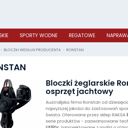
SKIE
SPORTY WODNE
REGATOWE
NAPRAWA
BLOCZKI WEDŁUG PRODUCENTA
RONSTAN
NSTAN
Bloczki żeglarskie Ro
osprzęt jachtowy
Australijska firma Ronstan od dziesięc
najwyższej jakości do zastosowań spo
świata. Oferowane przez sklep RAKSA
serie produktów - zaawansowane tec
Utility
, zaprojektowane z myślą o róż