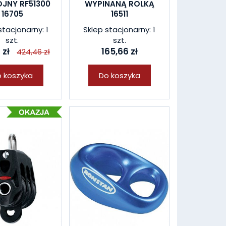
JNY RF51300
WYPINANĄ ROLKĄ
16705
16511
stacjonarny: 1
Sklep stacjonarny: 1
szt.
szt.
 zł
165,66 zł
424,46 zł
 koszyka
Do koszyka