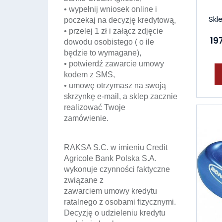
• wypełnij wniosek online i
Skl
poczekaj na decyzję kredytową,
• przelej 1 zł i załącz zdjęcie
197
dowodu osobistego ( o ile
będzie to wymagane),
• potwierdź zawarcie umowy
kodem z SMS,
• umowę otrzymasz na swoją
skrzynkę e-mail, a sklep zacznie
realizować Twoje
zamówienie.
RAKSA S.C. w imieniu Credit
Agricole Bank Polska S.A.
wykonuje czynności faktyczne
związane z
zawarciem umowy kredytu
ratalnego z osobami fizycznymi.
Decyzję o udzieleniu kredytu