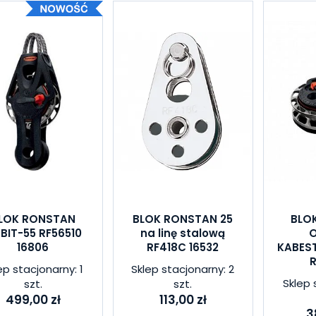
LOK RONSTAN
BLOK RONSTAN 25
BLO
BIT-55 RF56510
na linę stalową
O
16806
RF418C 16532
KABES
R
ep stacjonarny: 1
Sklep stacjonarny: 2
Sklep 
szt.
szt.
499,00 zł
113,00 zł
3