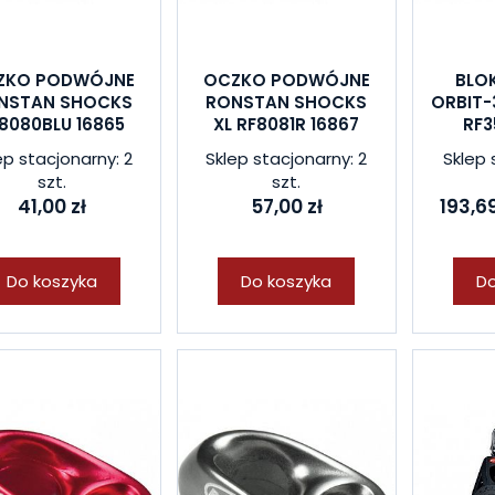
ZKO PODWÓJNE
OCZKO PODWÓJNE
BLO
NSTAN SHOCKS
RONSTAN SHOCKS
ORBIT-
8080BLU 16865
XL RF8081R 16867
RF3
ep stacjonarny: 2
Sklep stacjonarny: 2
Sklep 
szt.
szt.
41,00 zł
57,00 zł
193,69
Do koszyka
Do koszyka
Do