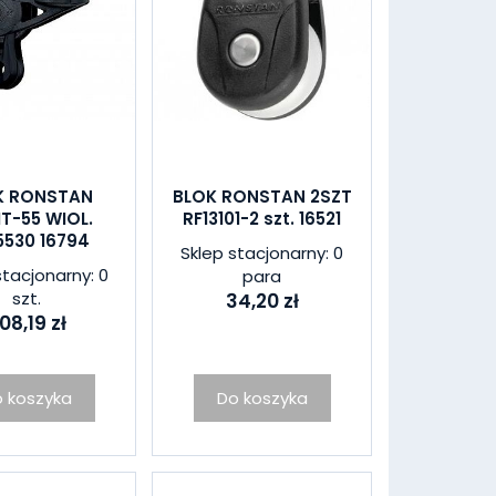
K RONSTAN
BLOK RONSTAN 2SZT
T-55 WIOL.
RF13101-2 szt. 16521
5530 16794
Sklep stacjonarny: 0
stacjonarny: 0
para
szt.
34,20 zł
08,19 zł
 koszyka
Do koszyka