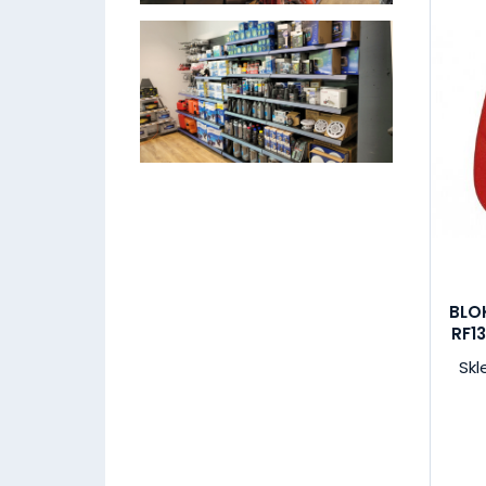
BLO
RF13
Skl